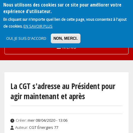
Nous utilisons des cookies sur ce site pour améliorer votre
Aller
expérience d'utilisateur.
au
En cliquant sur n'importe quel lien de cette page, vous consentez à l'ajout
contenu
EN SAVOIR PLUS
de cookies.
principal
OUI, JE SUIS D'ACCORD
NON, MERCI.
MENU
La CGT s'adresse au Président pour
agir maintenant et après
Créer:
mer 08/04/2020 - 13:06
Auteur:
CGT Énergies 77