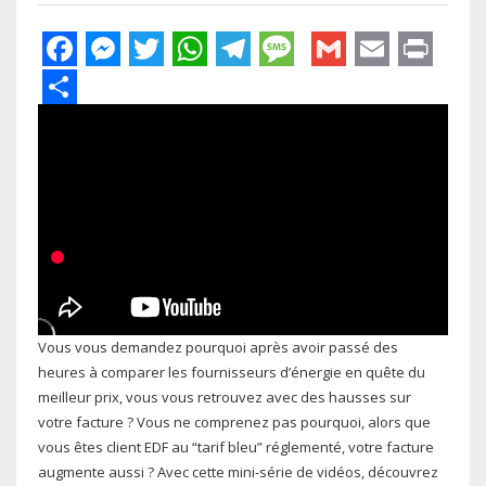
Facebook
Messenger
Twitter
WhatsApp
Telegram
Message
Gmail
Email
Pri
Share
Vous vous demandez pourquoi après avoir passé des
heures à comparer les fournisseurs d’énergie en quête du
meilleur prix, vous vous retrouvez avec des hausses sur
votre facture ? Vous ne comprenez pas pourquoi, alors que
vous êtes client EDF au “tarif bleu” réglementé, votre facture
augmente aussi ? Avec cette mini-série de vidéos, découvrez