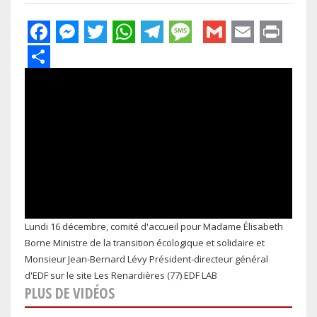
Facebook
Messenger
Twitter
WhatsApp
Telegram
Message
Gmail
Email
Pri
Share
Lundi 16 décembre, comité d'accueil pour Madame Élisabeth
Borne Ministre de la transition écologique et solidaire et
Monsieur Jean-Bernard Lévy Président-directeur général
d'EDF sur le site Les Renardières (77) EDF LAB
PLUS DE VIDÉOS