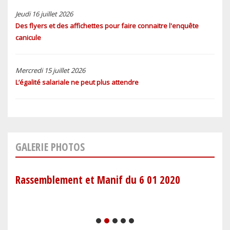
Jeudi 16 juillet 2026
Des flyers et des affichettes pour faire connaitre l'enquête
canicule
Mercredi 15 juillet 2026
L’égalité salariale ne peut plus attendre
GALERIE PHOTOS
Rassemblement et Manif du 6 01 2020
Ret
1
2
3
4
5