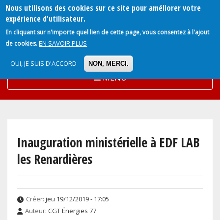
Nous utilisons des cookies sur ce site pour améliorer votre
Aller
expérience d'utilisateur.
au
En cliquant sur n'importe quel lien de cette page, vous consentez à l'ajout
contenu
EN SAVOIR PLUS
de cookies.
principal
OUI, JE SUIS D'ACCORD
NON, MERCI.
MENU
Inauguration ministérielle à EDF LAB
les Renardières
Créer:
jeu 19/12/2019 - 17:05
Auteur:
CGT Énergies 77