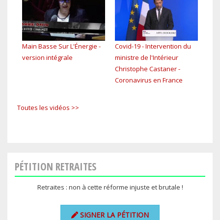
Main Basse Sur L'Énergie -
Covid-19 - Intervention du
EP4 
version intégrale
ministre de l'Intérieur
tou
Christophe Castaner -
Coronavirus en France
Toutes les vidéos >>
PÉTITION RETRAITES
Retraites : non à cette réforme injuste et brutale !
SIGNER LA PÉTITION