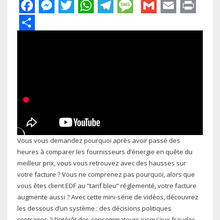
Facebook
Messenger
Twitter
WhatsApp
Telegram
Message
Gmail
Email
Pri
Share
Vous vous demandez pourquoi après avoir passé des
heures à comparer les fournisseurs d’énergie en quête du
meilleur prix, vous vous retrouvez avec des hausses sur
votre facture ? Vous ne comprenez pas pourquoi, alors que
vous êtes client EDF au “tarif bleu” réglementé, votre facture
augmente aussi ? Avec cette mini-série de vidéos, découvrez
les dessous d’un système : des décisions politiques
contraires à l’intérêt des consommateurs jusqu’aux fraudes