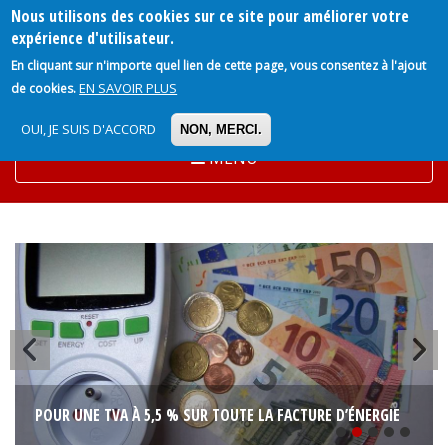
Nous utilisons des cookies sur ce site pour améliorer votre
Aller
expérience d'utilisateur.
au
En cliquant sur n'importe quel lien de cette page, vous consentez à l'ajout
contenu
EN SAVOIR PLUS
de cookies.
principal
OUI, JE SUIS D'ACCORD
NON, MERCI.
MENU
COMPRENDRE LA CPPNI DES IEG : UN OUTIL CLÉ DU
DIALOGUE SOCIAL
1