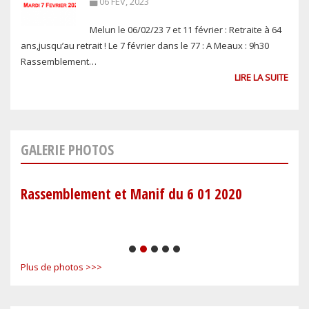
06 FÉV, 2023
Melun le 06/02/23 7 et 11 février : Retraite à 64
ans,jusqu’au retrait ! Le 7 février dans le 77 : A Meaux : 9h30
Rassemblement…
LIRE LA SUITE
GALERIE PHOTOS
Retraite aux flambeaux
Mob
1
2
3
4
5
Plus de photos >>>