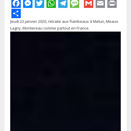
Facebook
Messenger
Twitter
WhatsApp
Telegram
Message
Gmail
Email
Pri
Share
Jeudi 23 janvier 2020, retraite aux flambeaux à Melun, Meaux
Lagny, Montereau comme partout en France.