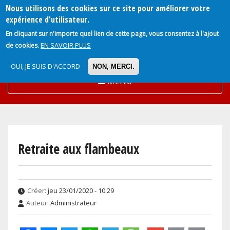
Nous utilisons des cookies sur ce site pour améliorer votre
Aller
expérience d'utilisateur.
au
En cliquant sur n'importe quel lien de cette page, vous consentez à l'ajout
contenu
EN SAVOIR PLUS
de cookies.
principal
OUI, JE SUIS D'ACCORD
NON, MERCI.
MENU
Retraite aux flambeaux
Créer:
jeu 23/01/2020 - 10:29
Auteur:
Administrateur