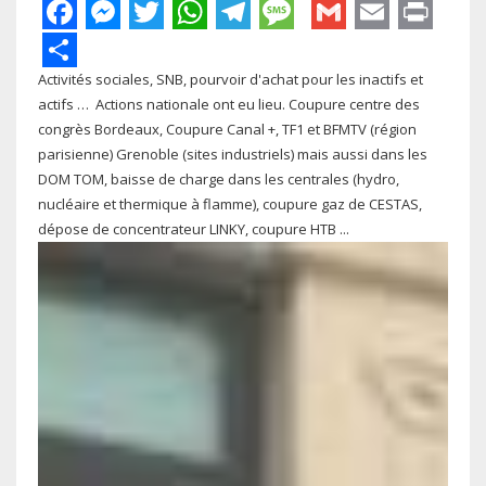
Facebook
Messenger
Twitter
WhatsApp
Telegram
Message
Gmail
Email
Pri
Share
Activités sociales, SNB, pourvoir d'achat pour les inactifs et
actifs … Actions nationale ont eu lieu. Coupure centre des
congrès Bordeaux, Coupure Canal +, TF1 et BFMTV (région
parisienne) Grenoble (sites industriels) mais aussi dans les
DOM TOM, baisse de charge dans les centrales (hydro,
nucléaire et thermique à flamme), coupure gaz de CESTAS,
dépose de concentrateur LINKY, coupure HTB ...