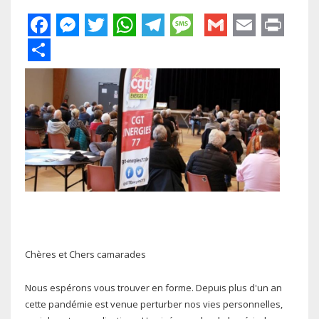
Facebook
Messenger
Twitter
WhatsApp
Telegram
Message
Gmail
Email
Pri
Share
Chères et Chers camarades
Nous espérons vous trouver en forme. Depuis plus d'un an
cette pandémie est venue perturber nos vies personnelles,